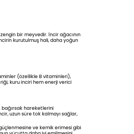
 zengin bir meyvedir. İncir ağacının
İncirin kurutulmuş hali, daha yoğun
minler (özellikle B vitaminleri),
i, kuru inciri hem enerji verici
er, bağırsak hareketlerini
ncir, uzun süre tok kalmayı sağlar,
n güçlenmesine ve kemik erimesi gibi
mun vücutta daha iyi emilmesini