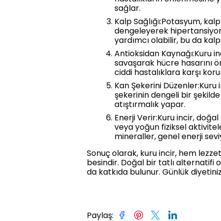
sağlar.
Kalp Sağlığı:Potasyum, kalp 
dengeleyerek hipertansiyon ri
yardımcı olabilir, bu da kalp k
Antioksidan Kaynağı:Kuru inci
savaşarak hücre hasarını önl
ciddi hastalıklara karşı kor
Kan Şekerini Düzenler:Kuru i
şekerinin dengeli bir şekilde 
atıştırmalık yapar.
Enerji Verir:Kuru incir, doğa
veya yoğun fiziksel aktivite
mineraller, genel enerji sevi
Sonuç olarak, kuru incir, hem lezze
besindir. Doğal bir tatlı alternatifi 
da katkıda bulunur. Günlük diyetiniz
Paylaş
: