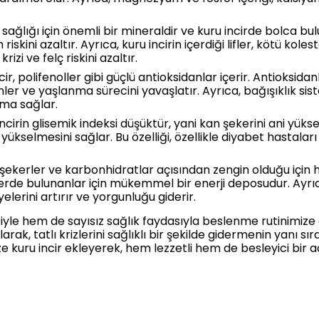
sağlığı için önemli bir mineraldir ve kuru incirde bolca b
skini azaltır. Ayrıca, kuru incirin içerdiği lifler, kötü kol
rizi ve felç riskini azaltır.
r, polifenoller gibi güçlü antioksidanlar içerir. Antioksidan
er ve yaşlanma sürecini yavaşlatır. Ayrıca, bağışıklık sist
uma sağlar.
ncirin glisemik indeksi düşüktür, yani kan şekerini ani yüks
yükselmesini sağlar. Bu özelliği, özellikle diyabet hastaları 
l şekerler ve karbonhidratlar açısından zengin olduğu için h
lerde bulunanlar için mükemmel bir enerji deposudur. Ayrıc
yelerini artırır ve yorgunluğu giderir.
tiyle hem de sayısız sağlık faydasıyla beslenme rutinimize
olarak, tatlı krizlerini sağlıklı bir şekilde gidermenin yanı sı
e kuru incir ekleyerek, hem lezzetli hem de besleyici bir ad