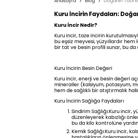
Anasayfa
Blog
Doğanın Tatlı M
Kuru İncirin Faydaları: Doğa
Kuru İncir Nedir?
Kuru incir, taze incirin kurutulması
bu eşsiz meyvesi, yüzyıllardır hem l
bir tat ve besin profili sunar, bu da
Kuru İncirin Besin Değeri
Kuru incir, enerji ve besin değeri aç
mineraller (kalsiyum, potasyum, mag
hem de sağlıklı bir atıştırmalık halin
Kuru İncirin Sağlığa Faydaları
Sindirim Sağlığı:Kuru incir, y
düzenleyerek kabızlığı önler 
bu da kilo kontrolüne yardım
Kemik Sağlığı:Kuru incir, k
hastalıkların önlenmesine y