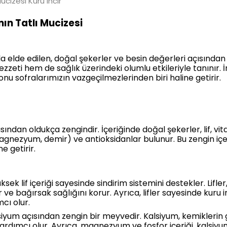
ucizesi Kuru incir
nın Tatlı Mucizesi
yla elde edilen, doğal şekerler ve besin değerleri açısından
ezzeti hem de sağlık üzerindeki olumlu etkileriyle tanınır. 
 onu sofralarımızın vazgeçilmezlerinden biri haline getirir.
ısından oldukça zengindir. İçeriğinde doğal şekerler, lif, vita
nezyum, demir) ve antioksidanlar bulunur. Bu zengin içeriğ
e getirir.
üksek lif içeriği sayesinde sindirim sistemini destekler. Lifl
ve bağırsak sağlığını korur. Ayrıca, lifler sayesinde kuru i
cı olur.
alsiyum açısından zengin bir meyvedir. Kalsiyum, kemikleri
ardımcı olur. Ayrıca, magnezyum ve fosfor içeriği, kalsiyu