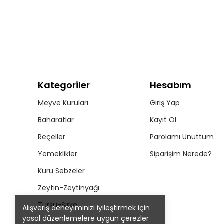
Kategoriler
Hesabım
Meyve Kuruları
Giriş Yap
Baharatlar
Kayıt Ol
Reçeller
Parolamı Unuttum
Yemeklikler
Siparişim Nerede?
Kuru Sebzeler
Zeytin-Zeytinyağı
Turşu-Sirke
Alışveriş deneyiminizi iyileştirmek için
yasal düzenlemelere uygun çerezler