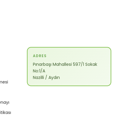
ADRES
Pınarbaşı Mahallesi 597/1 Sokak
No:1/A
Nazilli / Aydın
mesi
Onayı
itikası