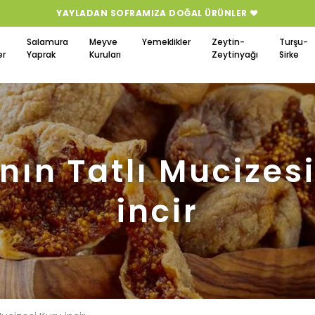
GÜVENLI ALIŞVERIŞ 🛍️
Salamura
Meyve
Yemeklikler
Zeytin-
Turşu-
er
Yaprak
Kuruları
Zeytinyağı
Sirke
ın Tatlı Mucizes
incir