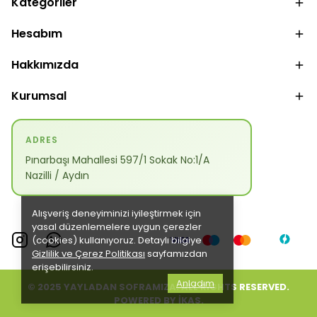
Kategoriler
Hesabım
Hakkımızda
Kurumsal
ADRES
Pınarbaşı Mahallesi 597/1 Sokak No:1/A
Nazilli / Aydın
Alışveriş deneyiminizi iyileştirmek için
yasal düzenlemelere uygun çerezler
(cookies) kullanıyoruz. Detaylı bilgiye
Gizlilik ve Çerez Politikası
sayfamızdan
erişebilirsiniz.
Anladım
© 2025 YAYLADAN SOFRAMIZA. ALL RİGHTS RESERVED.
POWERED BY
İKAS
.