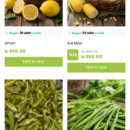
⭐️
Bu ürünü
807 kişi
favoriledi!
⭐️
Bu ürünü
1898 kişi
favoriledi!
🛒
78 kişi
sepetine ekledi!
🛒
89 kişi
sepetine ekledi!
✅
Bugün
30 adet
satıldı
✅
Bugün
50 adet
satıldı
Limon
Süt Mısır
₺ 300.00
₺ 450.00
%
22
₺ 350.00
SEPETE EKLE
SEPETE EKLE