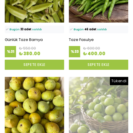
⭐️
Bu ürünü
1757 kişi
favoriledi!
⭐️
Bu ürünü
1928 kişi
favoriledi!
🛒
99 kişi
sepetine ekledi!
🛒
100 kişi
sepetine ekledi!
✅
Bugün
33 adet
satıldı
✅
Bugün
46 adet
satıldı
Günlük Taze Bamya
Taze Fasulye
₺ 550.00
₺ 600.00
%
31
%
33
₺ 380.00
₺ 400.00
SEPETE EKLE
SEPETE EKLE
Tükendi