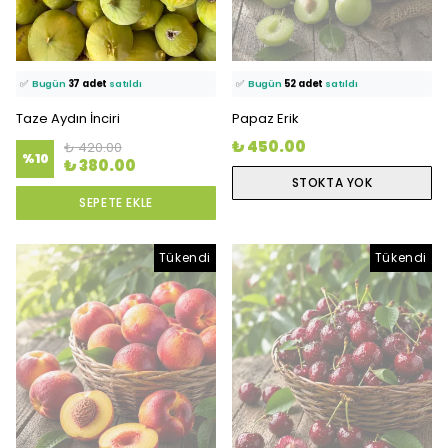
⭐️
Bu ürünü
1981 kişi
favoriledi!
⭐️
Bu ürünü
1732 kişi
favoriledi!
🛒
67 kişi
sepetine ekledi!
🛒
108 kişi
sepetine ekledi!
✅
Bugün
37 adet
satıldı
✅
Bugün
52 adet
satıldı
Taze Aydın İnciri
Papaz Erik
₺ 450.00
₺ 420.00
%
10
₺ 380.00
STOKTA YOK
SEPETE EKLE
Tükendi
Tükendi