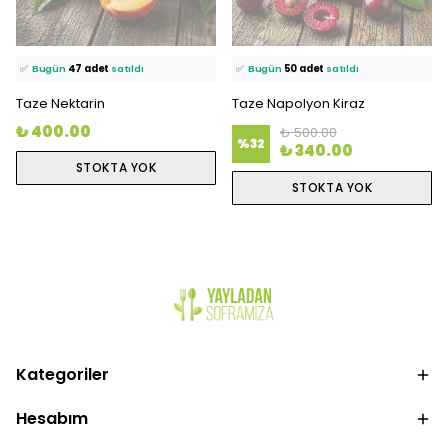
⭐️
Bu ürünü
951 kişi
favoriledi!
⭐️
Bu ürünü
1871 kişi
favoriledi!
🛒
66 kişi
sepetine ekledi!
🛒
83 kişi
sepetine ekledi!
✅
Bugün
47 adet
satıldı
✅
Bugün
50 adet
satıldı
Taze Nektarin
Taze Napolyon Kiraz
₺ 400.00
₺ 500.00
%
32
₺ 340.00
STOKTA YOK
STOKTA YOK
Kategoriler
Hesabım