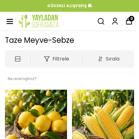
GÜVENLI ALIŞVERIŞ 🛍️
0
Taze Meyve-Sebze
Filtrele
Sırala