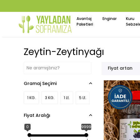
Avantaj
Enginar
Kuru
Paketleri
Sebzel
Zeytin-Zeytinyağı
Fiyat artan
Gramaj Seçimi
1 KG.
3 KG.
1 Lt.
5 Lt.
Fiyat Aralığı
0
9999