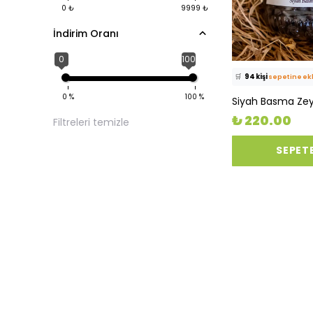
0
₺
9999
₺
İndirim Oranı
0
100
⭐️
Bu ürünü
1416 kişi
fav
🛒
94 kişi
sepetine ekl
✅
Bugün
74 adet
satı
0
%
100
%
Siyah Basma Zey
₺ 220.00
Filtreleri temizle
SEPETE