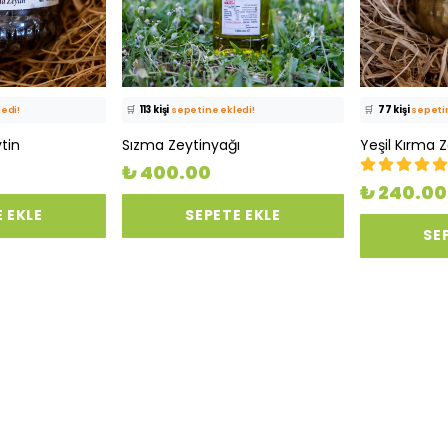
oriledi!
⭐️
Bu ürünü
1023 kişi
favoriledi!
⭐️
Bu ürünü
857 
edi!
🛒
113 kişi
sepetine ekledi!
🛒
77 kişi
sepetin
ldı
✅
Bugün
64 adet
satıldı
✅
Bugün
30 ade
tin
Sızma Zeytinyağı
Yeşil Kırma 
₺ 400.00
₺ 240.00
 EKLE
SEPETE EKLE
SE