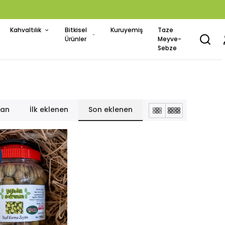
Kahvaltılık
Bitkisel
Kuruyemiş
Taze
Ürünler
Meyve-
Sebze
lan
İlk eklenen
Son eklenen