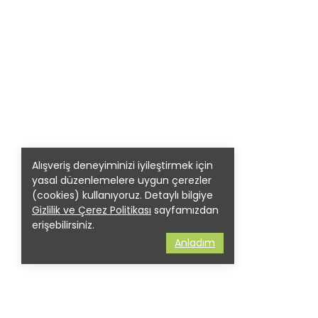
Alışveriş deneyiminizi iyileştirmek için
yasal düzenlemelere uygun çerezler
(cookies) kullanıyoruz. Detaylı bilgiye
Gizlilik ve Çerez Politikası
sayfamızdan
erişebilirsiniz.
Anladım