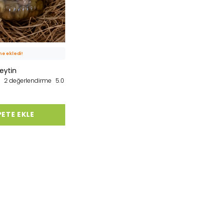
kişi
favoriledi!
e ekledi!
t
satıldı
Zeytin
2 değerlendirme
5.0
PETE EKLE