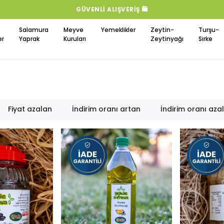
GÜVENLI ALIŞVERIŞ 🛍️
Salamura
Meyve
Yemeklikler
Zeytin-
Turşu-
er
Yaprak
Kuruları
Zeytinyağı
Sirke
Fiyat azalan
İndirim oranı artan
İndirim oranı aza