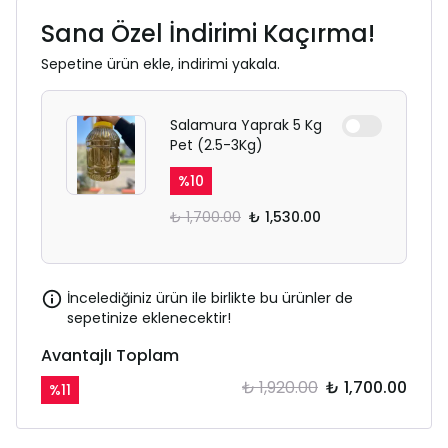
Sana Özel İndirimi Kaçırma!
Sepetine ürün ekle, indirimi yakala.
Salamura Yaprak 5 Kg
Pet (2.5-3Kg)
%
10
₺ 1,700.00
₺ 1,530.00
İncelediğiniz ürün ile birlikte bu ürünler de
sepetinize eklenecektir!
Avantajlı Toplam
₺ 1,920.00
₺ 1,700.00
%
11