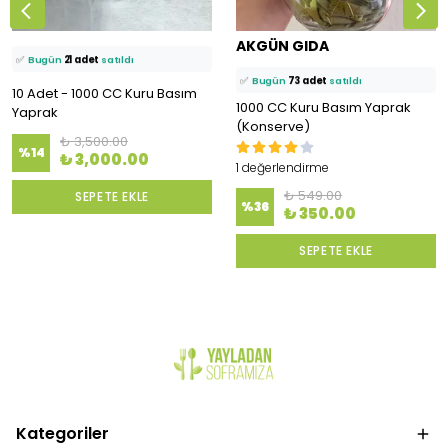
⭐️
Bu ürünü
1190 kişi
favoriledi!
⭐️
Bu ürünü
1899 kişi
favoriledi!
🛒
80 kişi
sepetine ekledi!
AKGÜN GIDA
🛒
115 kişi
sepetine ekledi!
✅
Bugün
21 adet
satıldı
✅
Bugün
73 adet
satıldı
10 Adet - 1000 CC Kuru Basım
1000 CC Kuru Basım Yaprak
Yaprak
(Konserve)
₺ 3,500.00
%
14
₺ 3,000.00
1 değerlendirme
₺ 549.00
SEPETE EKLE
%
36
₺ 350.00
SEPETE EKLE
Kategoriler