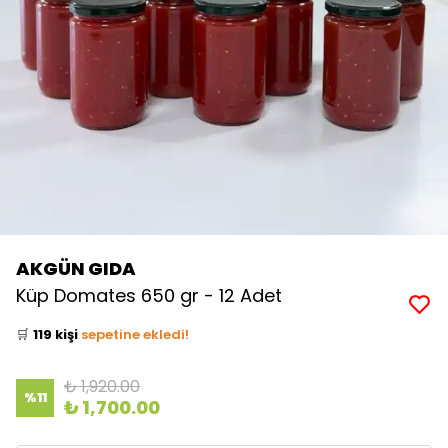
AKGÜN GIDA
👀
Şu an
23 kişi
inceliyor!
Küp Domates 650 gr - 12 Adet
⭐️
Bu ürünü
681 kişi
favoriledi!
🛒
119 kişi
sepetine ekledi!
✅
Bugün
59 adet
satıldı
₺ 1,920.00
%
11
₺ 1,700.00