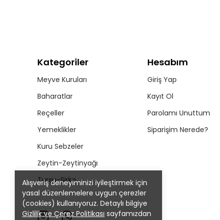
Kategoriler
Hesabım
Meyve Kuruları
Giriş Yap
Baharatlar
Kayıt Ol
Reçeller
Parolamı Unuttum
Yemeklikler
Siparişim Nerede?
Kuru Sebzeler
Zeytin-Zeytinyağı
Turşu-Sirke
Alışveriş deneyiminizi iyileştirmek için
yasal düzenlemelere uygun çerezler
(cookies) kullanıyoruz. Detaylı bilgiye
Gizlilik ve Çerez Politikası
sayfamızdan