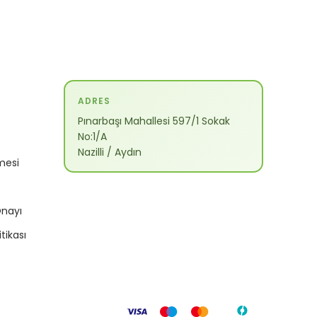
ADRES
Pınarbaşı Mahallesi 597/1 Sokak
No:1/A
Nazilli / Aydın
mesi
Onayı
itikası