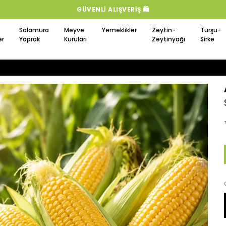
GÜVENLI ALIŞVERIŞ 🛍️
Salamura
Meyve
Yemeklikler
Zeytin-
Turşu-
er
Yaprak
Kuruları
Zeytinyağı
Sirke