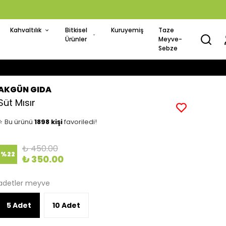
Kahvaltılık
Bitkisel
Kuruyemiş
Taze
Ürünler
Meyve-
Sebze
AKGÜN GIDA
👀
Şu an
26 kişi
inceliyor!
Süt Mısır
⭐️
Bu ürünü
1898 kişi
favoriledi!
🛒
89 kişi
sepetine ekledi!
✅
Bugün
50 adet
satıldı
₺ 450.00
%
22
₺ 350.00
adetler meyve
5 Adet
10 Adet