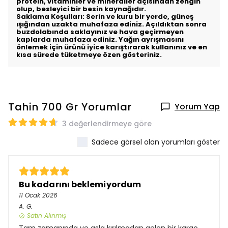
protein, vitaminler ve mineraller açısından zengin
olup, besleyici bir besin kaynağıdır.
Saklama Koşulları: Serin ve kuru bir yerde, güneş
ışığından uzakta muhafaza ediniz. Açıldıktan sonra
buzdolabında saklayınız ve hava geçirmeyen
kaplarda muhafaza ediniz. Yağın ayrışmasını
önlemek için ürünü iyice karıştırarak kullanınız ve en
kısa sürede tüketmeye özen gösteriniz.
Tahin 700 Gr
Yorumlar
Yorum Yap
3 değerlendirmeye göre
Sadece görsel olan yorumları göster
Bu kadarını beklemiyordum
11 Ocak 2026
A.
G.
Satın Alınmış