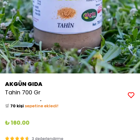
AKGÜN GIDA
👀
Şu an
26 kişi
inceliyor!
Tahin 700 Gr
⭐️
Bu ürünü
901 kişi
favoriledi!
🛒
70 kişi
sepetine ekledi!
✅
Bugün
35 adet
satıldı
₺ 160.00
3 değerlendirme