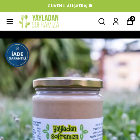
GÜVENLI ALIŞVERIŞ 🛍️
0