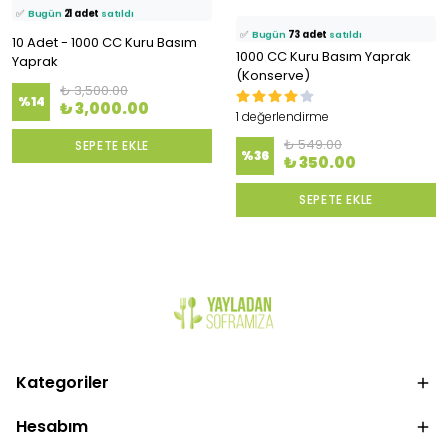
🛒
115 kişi
sepetine ekledi!
✅
Bugün
21 adet
satıldı
✅
Bugün
73 adet
satıldı
10 Adet - 1000 CC Kuru Basım
1000 CC Kuru Basım Yaprak
Yaprak
(Konserve)
₺ 3,500.00
%
14
₺ 3,000.00
1 değerlendirme
₺ 549.00
SEPETE EKLE
%
36
₺ 350.00
SEPETE EKLE
Kategoriler
Hesabım