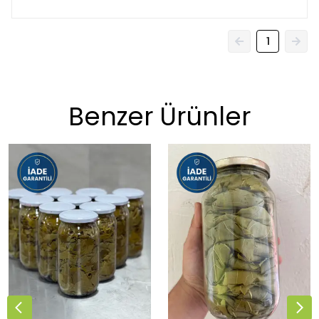
1
Benzer Ürünler
⭐️
Bu ürünü
1190 kişi
favoriledi!