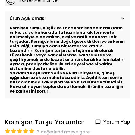
Yüksek Memnuniyet
Ürün Açıklaması
Kornişon turşu, küçük ve taze kornişon salatalıkların
sirke, su ve baharatlarla hazırlanarak fermente
edilmesiyle elde edilen, ekşi ve hafif baharatlı bir
turşudur. Kornişonların doğal gevreklikleri ve sirkenin
asidikliği, turşuya canlı bir lezzet ve kıtırlık
kazandırır. Kornişon turşusu, atıştırmalık olarak
tüketilebilir veya sandviçlerde, salatalarda ve
çeşitli yemeklerde lezzet artırıcı olarak kullanılabilir.
Ayrıca, probiyotik özellikleri sayesinde sindirim
sistemine destek olabilir.
Saklama Koşulları: Serin ve kuru bir yerde, güneş
ışığından uzakta muhafaza ediniz. Açıldıktan sonra
buzdolabında saklayınız ve en kısa sürede tüketiniz.
Hava almayan kaplarda saklamak, ürünün tazeliğini
ve kalitesini korur.
Kornişon Turşu
Yorumlar
Yorum Yap
3 değerlendirmeye göre