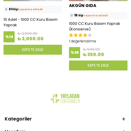
⭐️
Bu ürünü
1899 kişi
favoriledi!
🛒
80 kişi
sepetine ekledi!
AKGÜN GIDA
🛒
115 kişi
sepetine ekledi!
✅
Bugün
21 adet
satıldı
✅
Bugün
73 adet
satıldı
10 Adet - 1000 CC Kuru Basım
1000 CC Kuru Basım Yaprak
Yaprak
(Konserve)
₺ 3,500.00
%
14
₺ 3,000.00
1 değerlendirme
₺ 549.00
SEPETE EKLE
%
36
₺ 350.00
SEPETE EKLE
Kategoriler