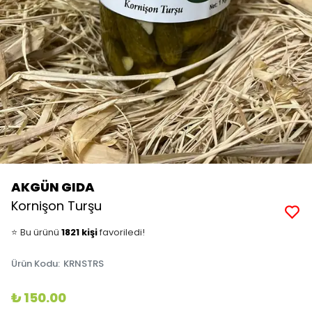
AKGÜN GIDA
👀
Şu an
27 kişi
inceliyor!
Kornişon Turşu
⭐️
Bu ürünü
1821 kişi
favoriledi!
🛒
94 kişi
sepetine ekledi!
✅
Bugün
19 adet
satıldı
Ürün Kodu
:
KRNSTRS
₺ 150.00