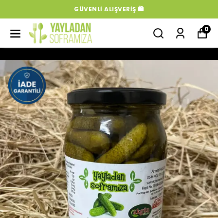
GÜVENLI ALIŞVERIŞ 🛍️
0