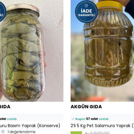
899 kişi
favoriledi!
⭐️
Bu ürünü
1945 kişi
favoriledi!
GIDA
AKGÜN GIDA
tine ekledi!
🛒
116 kişi
sepetine ekledi!
adet
satıldı
✅
Bugün
57 adet
satıldı
uru Basım Yaprak (Konserve)
2’li 5 Kg Pet Salamura Yaprak 
1 değerlendirme
₺ 2,500.00