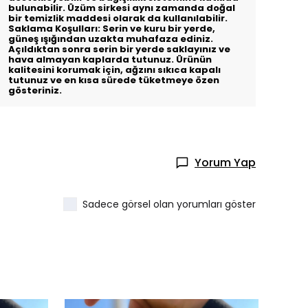
bulunabilir. Üzüm sirkesi aynı zamanda doğal
bir temizlik maddesi olarak da kullanılabilir.
Saklama Koşulları: Serin ve kuru bir yerde,
güneş ışığından uzakta muhafaza ediniz.
Açıldıktan sonra serin bir yerde saklayınız ve
hava almayan kaplarda tutunuz. Ürünün
kalitesini korumak için, ağzını sıkıca kapalı
tutunuz ve en kısa sürede tüketmeye özen
gösteriniz.
Yorum Yap
Sadece görsel olan yorumları göster