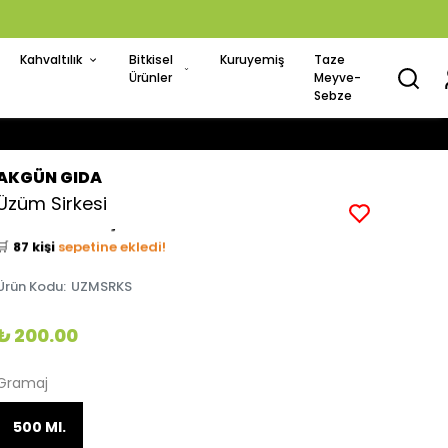
Kahvaltılık
Bitkisel
Kuruyemiş
Taze
Ürünler
Meyve-
Sebze
AKGÜN GIDA
👀
Şu an
25 kişi
inceliyor!
Üzüm Sirkesi
⭐️
Bu ürünü
1712 kişi
favoriledi!
🛒
87 kişi
sepetine ekledi!
✅
Bugün
56 adet
satıldı
Ürün Kodu
:
UZMSRKS
₺ 200.00
Gramaj
500 Ml.