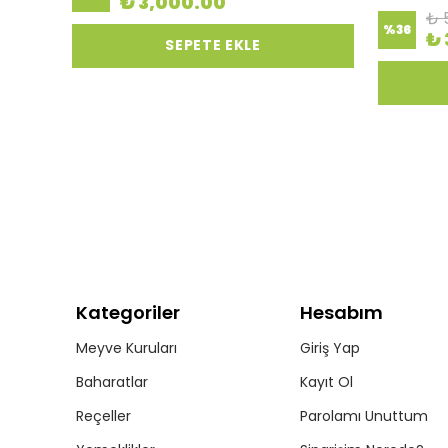
₺ 3,000.00
₺ 
%
36
₺ 
SEPETE EKLE
Kategoriler
Hesabım
Meyve Kuruları
Giriş Yap
Baharatlar
Kayıt Ol
Reçeller
Parolamı Unuttum