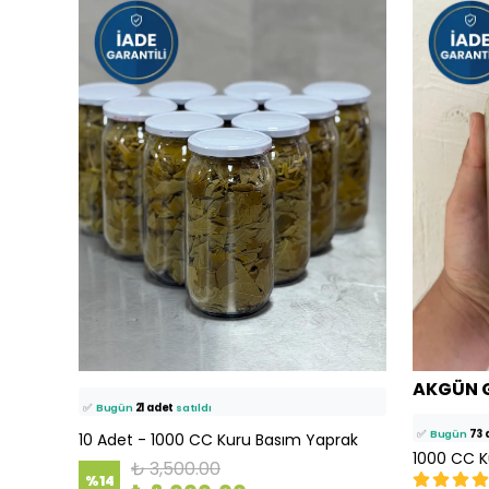
⭐️
Bu ürünü
1190 kişi
favoriledi!
⭐️
Bu ürünü
1
🛒
80 kişi
sepetine ekledi!
AKGÜN 
🛒
115 kişi
sepe
✅
Bugün
21 adet
satıldı
✅
Bugün
73 
10 Adet - 1000 CC Kuru Basım Yaprak
1000 CC K
₺ 3,500.00
%
14