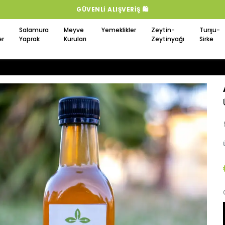
GÜVENLI ALIŞVERIŞ 🛍️
Salamura
Meyve
Yemeklikler
Zeytin-
Turşu-
er
Yaprak
Kuruları
Zeytinyağı
Sirke