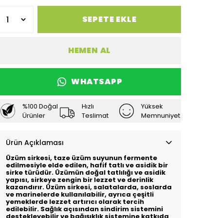
SEPETE EKLE
HEMEN AL
WHATSAPP
%100 Doğal
Hızlı
Yüksek
Ürünler
Teslimat
Memnuniyet
Ürün Açıklaması
Üzüm sirkesi, taze üzüm suyunun fermente
edilmesiyle elde edilen, hafif tatlı ve asidik bir
sirke türüdür. Üzümün doğal tatlılığı ve asidik
yapısı, sirkeye zengin bir lezzet ve derinlik
kazandırır. Üzüm sirkesi, salatalarda, soslarda
ve marinelerde kullanılabilir, ayrıca çeşitli
yemeklerde lezzet artırıcı olarak tercih
edilebilir. Sağlık açısından sindirim sistemini
destekleyebilir ve bağışıklık sistemine katkıda