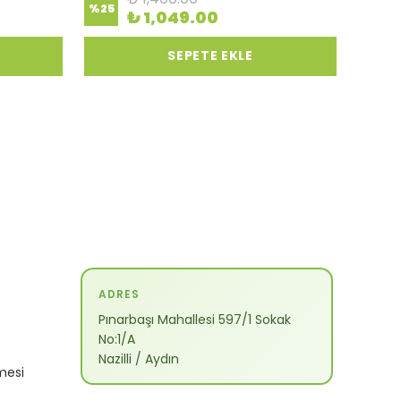
%
25
₺ 1,049.00
SEPETE EKLE
ADRES
Pınarbaşı Mahallesi 597/1 Sokak
No:1/A
Nazilli / Aydın
mesi